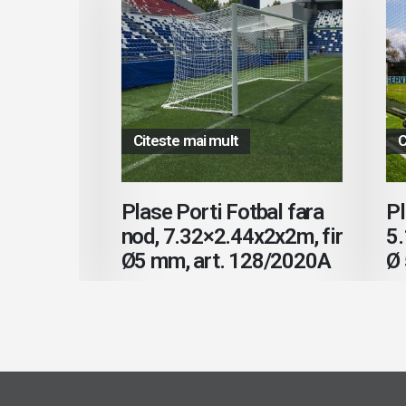
Citeste mai mult
Cite
al
Plase Porti Fotbal fara
Plas
 Ø 3.5
nod, 7.32×2.44x2x2m, fir
5.1×
Ø5 mm, art. 128/2020A
Ø 5.