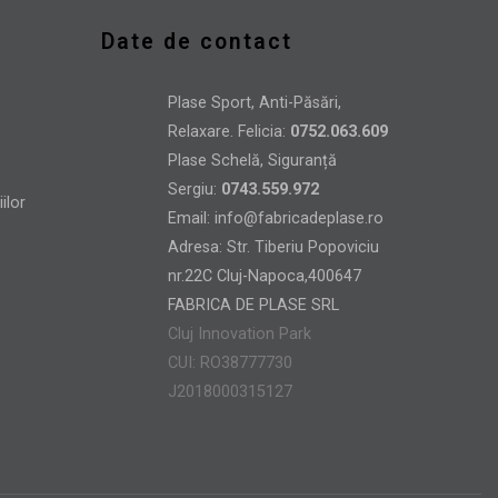
Date de contact
Plase Sport, Anti-Păsări,
Relaxare. Felicia:
0752.063.609
Plase Schelă, Siguranță
Sergiu:
0743.559.972
Email:
info@fabricadeplase.ro
Adresa: Str. Tiberiu Popoviciu
nr.22C Cluj-Napoca,400647
FABRICA DE PLASE SRL
Cluj Innovation Park
CUI: RO38777730
J2018000315127