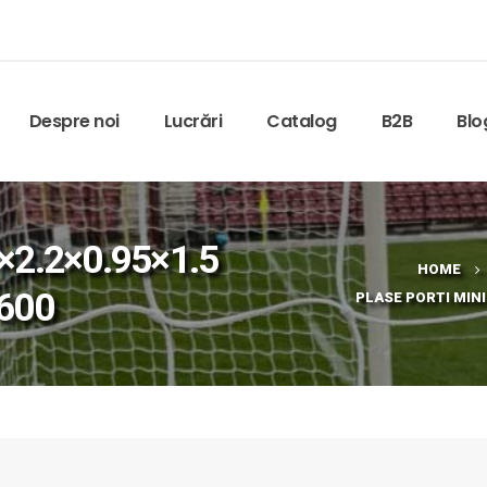
Despre noi
Lucrări
Catalog
B2B
Blo
1×2.2×0.95×1.5
HOME
/600
PLASE PORTI MINIF