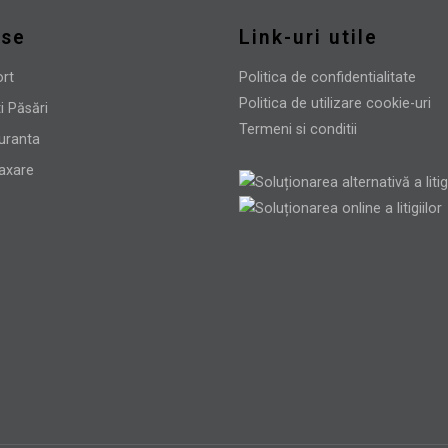
use
Link-uri utile
ort
Politica de confidentialitate
Politica de utilizare cookie-uri
i Păsări
Termeni si conditii
uranta
laxare