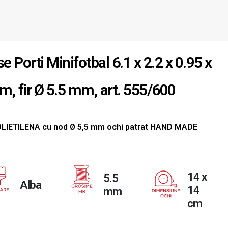
se Porti Minifotbal 6.1 x 2.2 x 0.95 x
 m, fir Ø 5.5 mm, art. 555/600
OLIETILENA cu nod Ø 5,5 mm ochi patrat HAND MADE
14 x
5.5
Alba
14
mm
cm