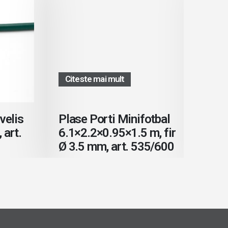
Citeste mai mult
Citest
lis
Plase Porti Minifotbal
Plase 
rt.
6.1×2.2×0.95×1.5 m, fir
7.32×
Ø 3.5 mm, art. 535/600
Ø5.5 