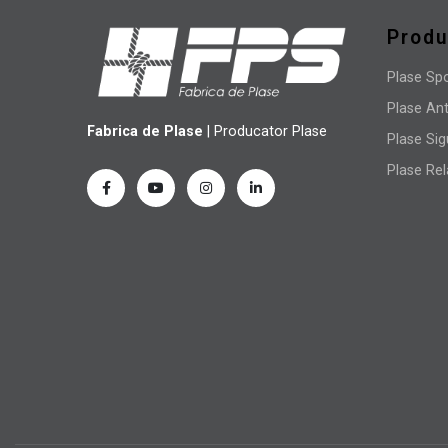
Prod
Plase Sp
Plase Ant
Fabrica de Plase
| Producator Plase
Plase Sig
Plase Re