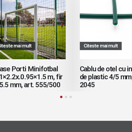
ste mai mult
Citeste mai mult
e Porti Minifotbal
Cablu de otel cu inve
2.2x.0.95×1.5 m, fir
de plastic 4/5 mm, a
5 mm, art. 555/500
2045