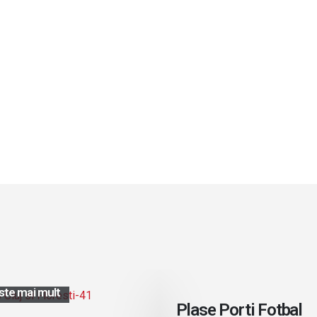
Citeste mai mult
ste mai mult
Plase Porti Fotbal