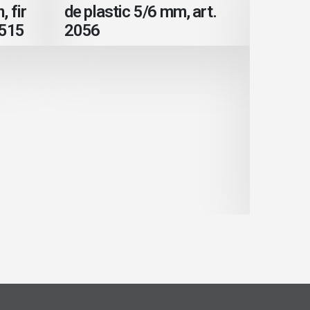
 fir
de plastic 5/6 mm, art.
1515
2056
Citest
Plasa 
Sport,
150 m