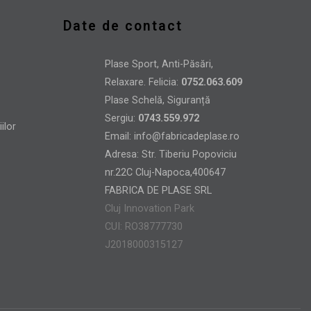
Date de contact
Plase Sport, Anti-Păsări,
Relaxare. Felicia:
0752.063.609
Plase Schelă, Siguranță
Sergiu:
0743.559.972
Email:
info@fabricadeplase.ro
Adresa: Str. Tiberiu Popoviciu
nr.22C Cluj-Napoca,400647
FABRICA DE PLASE SRL
Cluj Innovation Park
CUI: RO38777730
J2018000315127