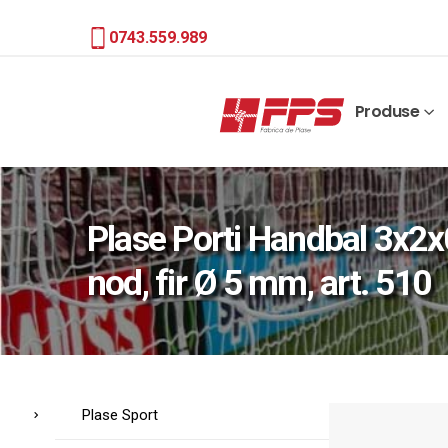
0743.559.989
Produse
Plase Porti Handbal 3x2x
nod, fir Ø 5 mm, art. 510
Plase Sport