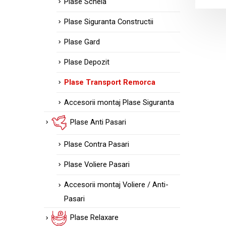
Plase Schela
preveni c
Plase Siguranta Constructii
Informaț
Plase Gard
Pentru a
Plase Depozit
protecție
vă asigu
Plase Transport Remorca
Gama Va
Accesorii montaj Plase Siguranta
Plase Anti Pasari
Gama noa
nevoilor.
Plase Contra Pasari
Pe lângă 
Plase Voliere Pasari
În conclu
Accesorii montaj Voliere / Anti-
parcursul
Pasari
cea mai b
remorci.
Plase Relaxare