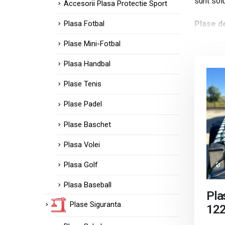
sunt solu
Accesorii Plasa Protectie Sport
Plase d
Plasa Fotbal
Plase Mini-Fotbal
Fie că s
protecția
Plasa Handbal
căderii s
Plase Tenis
adecvată
Plase Padel
Accesor
Plase Baschet
Pe lângă
Plasa Volei
accesorii
încărcătu
Plasa Golf
Protecți
Plasa Baseball
Pla
Plase Siguranta
Căderea 
12
reduce ri