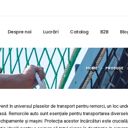
Despre noi
Lucrări
Catalog
B2B
Blo
a
HOME
PRODUSE
venit în universul plaselor de transport pentru remorci, un loc unde
asă. Remorcile auto sunt esențiale pentru transportarea diverselor
echipamente și mașini. Protecția acestor încărcături este crucială