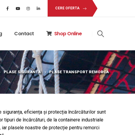
CERE OFERTA
g
Contact
Shop Online
PLASE SIGURANTA
PLASE TRANSPORT REMORCA
 siguranța, eficiența și protecția încărcăturilor sunt
 tipuri de încărcături, de la containere industriale
, iar plasele noastre de protecție pentru remorci