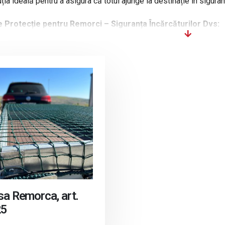
ția ideală pentru a asigura că totul ajunge la destinație în siguran
e Protecție pentru Remorci – Siguranța Încărcăturilor Dvs:
unteți un profesionist în domeniul transportului sau un proprietar 
 încărcăturilor pe parcursul transportului. Plasele noastre de pro
au a deteriorării obiectelor din remorcă, asigurându-vă că ajung l
 a încărcăturilor pe containere și remorci, plasele noastre de pro
ii Pentru Mașini și Remorci – Completează-ți Echipamentul:
 aceasta plasa de protectie, oferim și o gamă variată de accesori
 sunt esențiale pentru asigurarea unei fixări sigure și pentru a fac
ră sau de remorcă pe care îl utilizați, avem accesorii potrivite p
e Anticădere pentru Încărcături:
sa Remorca, art.
de pe remorcă reprezintă un risc major în timpul transportului. Cu
25
scul de accidente și avarii ale încărcăturilor. Aceasta plasa acop