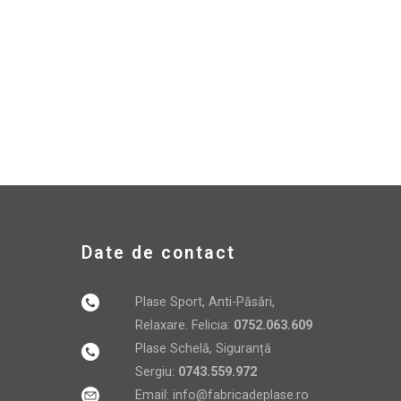
Date de contact
Plase Sport, Anti-Păsări,
Relaxare. Felicia:
0752.063.609
Plase Schelă, Siguranță
Sergiu:
0743.559.972
Email:
info@fabricadeplase.ro