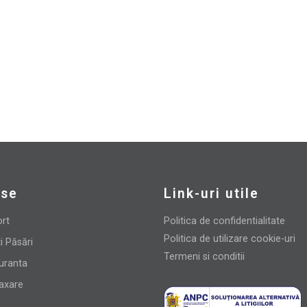
ului.
use
Link-uri utile
ort
Politica de confidentialitate
Politica de utilizare cookie-uri
i Păsări
Termeni si conditii
uranta
laxare