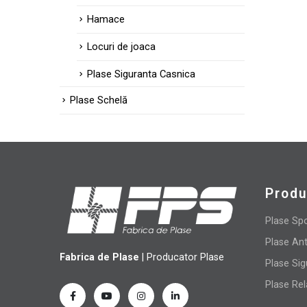
transport
Hamace
Locuri de joaca
Plase Siguranta Casnica
Plase Schelă
Prod
Plase Sp
Plase Ant
Fabrica de Plase
| Producator Plase
Plase Sig
Plase Re