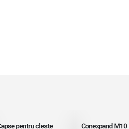
ste mai mult
Citeste mai mult
e pentru cleste
Conexpand M10 Ø1