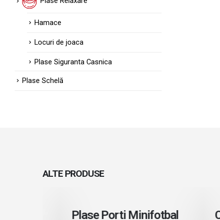
Plase Relaxare
Hamace
Locuri de joaca
Plase Siguranta Casnica
Plase Schelă
ALTE
PRODUSE
Citeste mai mult
Cite
Plase Porti Minifotbal
Caps