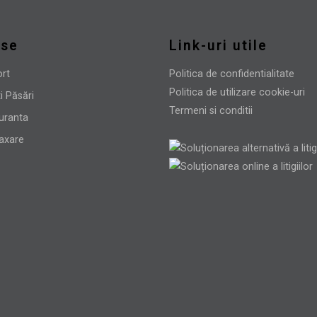
use
Link-uri utile
ort
Politica de confidentialitate
Politica de utilizare cookie-uri
i Păsări
Termeni si conditii
uranta
laxare