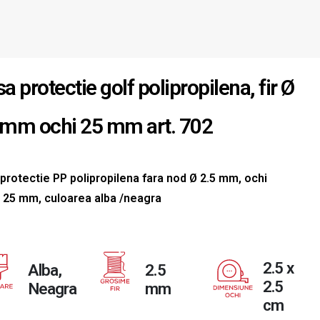
a protectie golf polipropilena, fir Ø
 mm ochi 25 mm art. 702
 protectie PP polipropilena fara nod Ø 2.5 mm, ochi
t 25 mm, culoarea alba /neagra
2.5 x
Alba,
2.5
2.5
Neagra
mm
cm