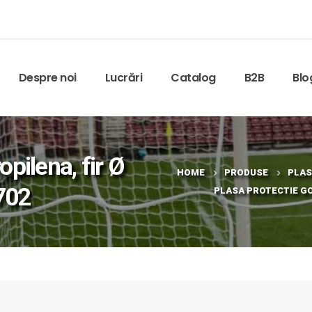
Despre noi
Lucrări
Catalog
B2B
Blo
opilena, fir Ø
HOME
PRODUSE
PLAS
702
PLASA PROTECTIE GOL