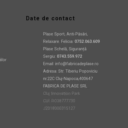
Date de contact
Plase Sport, Anti-Păsări,
Relaxare. Felicia:
0752.063.609
Plase Schelă, Siguranță
Sergiu:
0743.559.972
Email:
info@fabricadeplase.ro
Adresa: Str. Tiberiu Popoviciu
nr.22C Cluj-Napoca,400647
FABRICA DE PLASE SRL
Cluj Innovation Park
CUI: RO38777730
J2018000315127