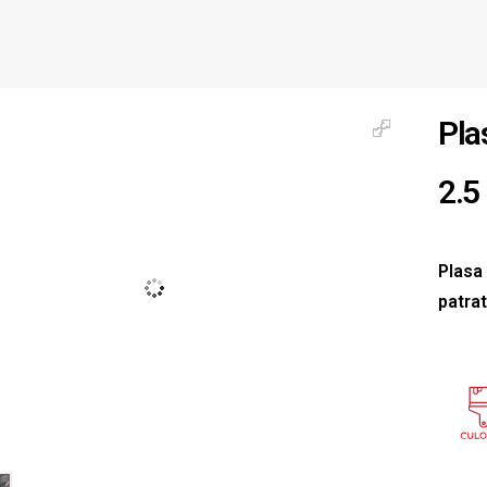
Plas
2.5
Plasa
patra