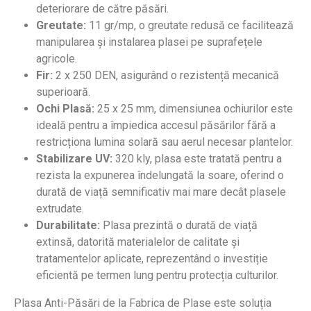
deteriorare de către păsări.
Greutate:
11 gr/mp, o greutate redusă ce facilitează
manipularea și instalarea plasei pe suprafețele
agricole.
Fir:
2 x 250 DEN, asigurând o rezistență mecanică
superioară.
Ochi Plasă:
25 x 25 mm, dimensiunea ochiurilor este
ideală pentru a împiedica accesul păsărilor fără a
restricționa lumina solară sau aerul necesar plantelor.
Stabilizare UV:
320 kly, plasa este tratată pentru a
rezista la expunerea îndelungată la soare, oferind o
durată de viață semnificativ mai mare decât plasele
extrudate.
Durabilitate:
Plasa prezintă o durată de viață
extinsă, datorită materialelor de calitate și
tratamentelor aplicate, reprezentând o investiție
eficientă pe termen lung pentru protecția culturilor.
Plasa Anti-Păsări de la Fabrica de Plase este soluția