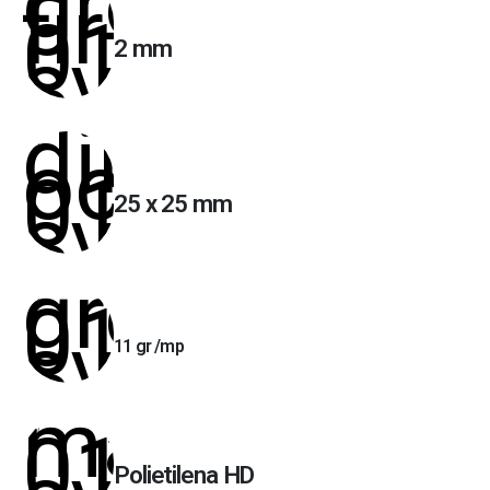
2 mm
25 x 25 mm
11 gr /mp
Polietilena HD