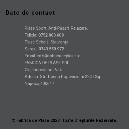
Date de contact
Plase Sport, Anti-Păsări, Relaxare.
Felicia:
0752.063.609
Plase Schelă, Siguranță
Sergiu:
0743.559.972
Email:
info@fabricadeplase.ro
FABRICA DE PLASE SRL
Cluj Innovation Park
Adresa: Str. Tiberiu Popoviciu nr.22C Cluj-
Napoca,400647
© Fabrica de Plase 2023. Toate Drepturile Rezervate.