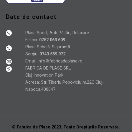
Date de contact
Plase Sport, Anti-Păsări, Relaxare.
Felicia:
0752.063.609
Plase Schelă, Siguranță
Sergiu:
0743.559.972
Email:
info@fabricadeplase.ro
FABRICA DE PLASE SRL
Cluj Innovation Park
Adresa: Str. Tiberiu Popoviciu nr.22C Cluj-
Napoca,400647
© Fabrica de Plase 2023. Toate Drepturile Rezervate.