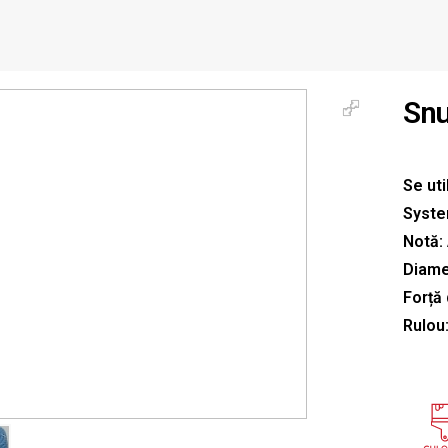
Snu
Se uti
Syste
Notă: 
Diame
Forță 
Rulou: