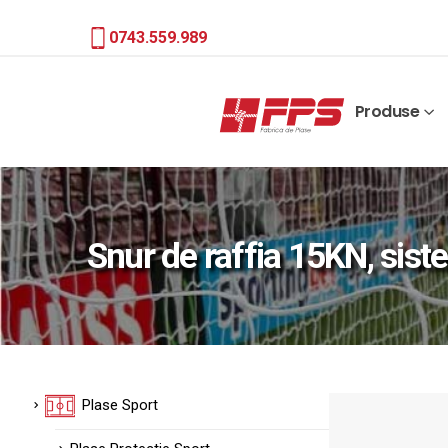
0743.559.989
Produse
Snur de raffia 15KN, sist
Plase Sport