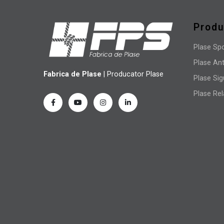
Prod
Plase Sp
Plase Ant
Fabrica de Plase
| Producator Plase
Plase Sig
Plase Re