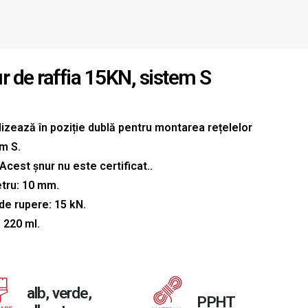
r de raffia 15KN, sistem S
lizează în poziție dublă pentru montarea rețelelor
m S.
Acest șnur nu este certificat..
tru: 10 mm.
de rupere: 15 kN.
 220 ml.
alb, verde,
PPHT