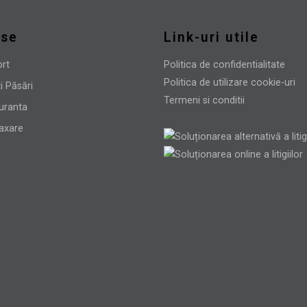
use
Link-uri utile
ort
Politica de confidentialitate
Politica de utilizare cookie-uri
i Păsări
Termeni si conditii
uranta
laxare