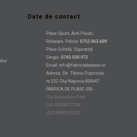
Date de contact
Plase Sport, Anti-Păsări,
Relaxare. Felicia:
0752.063.609
Plase Schelă, Siguranță
Sergiu:
0743.559.972
Email:
info@fabricadeplase.ro
Adresa: Str. Tiberiu Popoviciu
nr.22C Cluj-Napoca,400647
FABRICA DE PLASE SRL
Cluj Innovation Park
CUI: RO38777730
J2018000315127