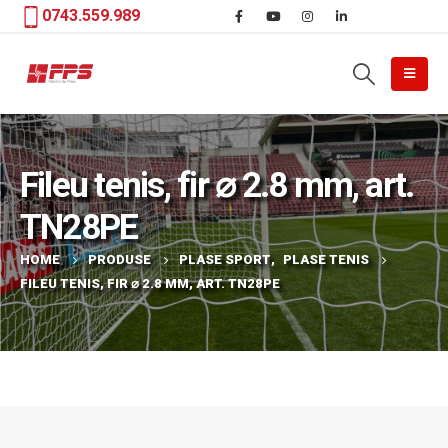
0743.559.989
Fileu tenis, fir ⌀ 2.8 mm, art.
TN28PE
HOME
PRODUSE
PLASE SPORT
,
PLASE TENIS
FILEU TENIS, FIR ⌀ 2.8 MM, ART. TN28PE