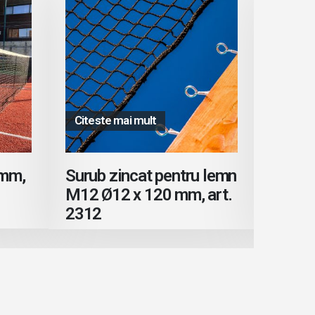
Citeste mai mult
Citest
 mm,
Surub zincat pentru lemn
Plase 
M12 Ø12 x 120 mm, art.
4.1×2.
2312
3.5 mm