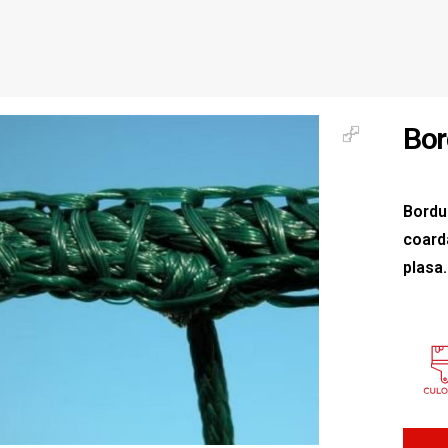
Bor
Bordur
coard
plasa.