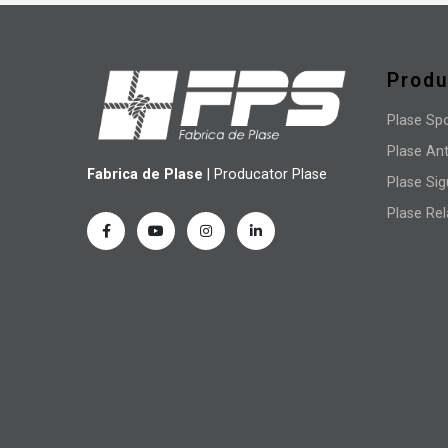
Prod
Plase Sp
Plase Ant
Fabrica de Plase
| Producator Plase
Plase Sig
Plase Re