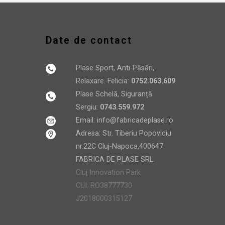
Date de contact
Plase Sport, Anti-Păsări,
Relaxare. Felicia:
0752.063.609
Plase Schelă, Siguranță
Sergiu:
0743.559.972
Email:
info@fabricadeplase.ro
Adresa: Str. Tiberiu Popoviciu
nr.22C Cluj-Napoca,400647
FABRICA DE PLASE SRL
Cluj Innovation Park
CUI: RO38777730
J2018000315127