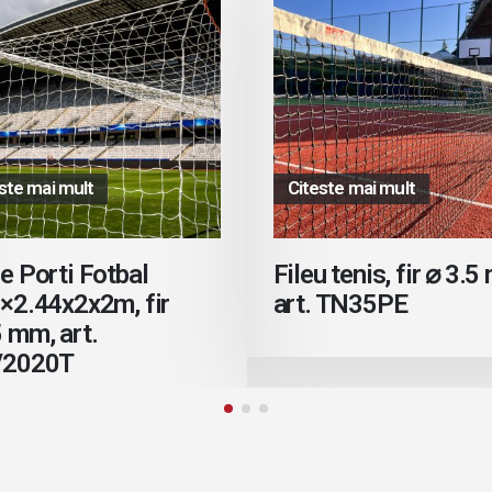
ste mai mult
Citeste mai mult
e Porti Fotbal
Fileu tenis, fir ⌀ 3.5
×2.44x2x2m, fir
art. TN35PE
 mm, art.
/2020T