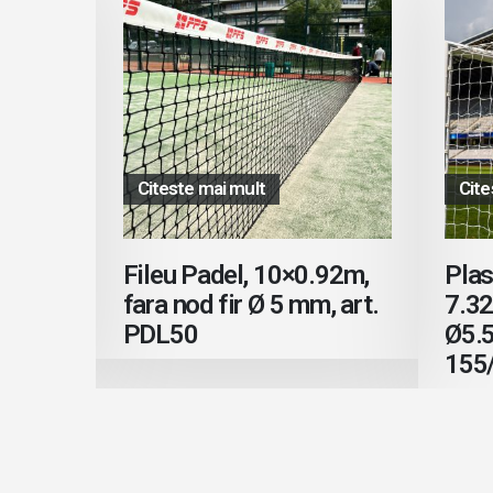
Citeste mai mult
Cite
i-
Fileu Padel, 10×0.92m,
Plas
9×19
fara nod fir Ø 5 mm, art.
7.32
PDL50
Ø5.5
155