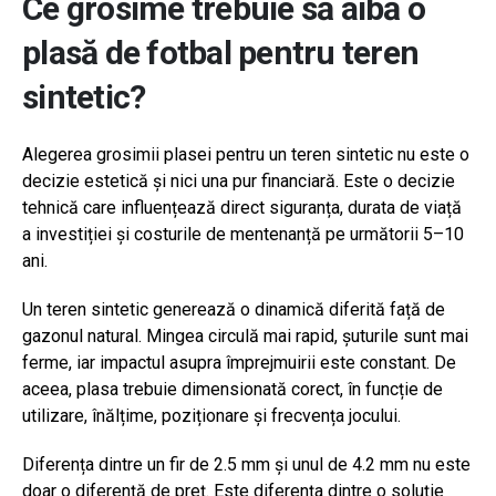
Ce grosime trebuie să aibă o
plasă de fotbal pentru teren
sintetic?
Alegerea grosimii plasei pentru un teren sintetic nu este o
decizie estetică și nici una pur financiară. Este o decizie
tehnică care influențează direct siguranța, durata de viață
a investiției și costurile de mentenanță pe următorii 5–10
ani.
Un teren sintetic generează o dinamică diferită față de
gazonul natural. Mingea circulă mai rapid, șuturile sunt mai
ferme, iar impactul asupra împrejmuirii este constant. De
aceea, plasa trebuie dimensionată corect, în funcție de
utilizare, înălțime, poziționare și frecvența jocului.
Diferența dintre un fir de 2.5 mm și unul de 4.2 mm nu este
doar o diferență de preț. Este diferența dintre o soluție