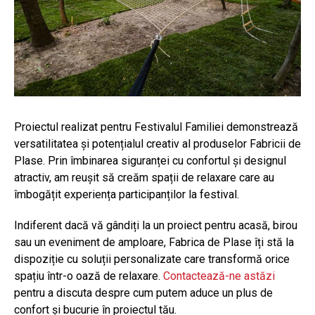
Proiectul realizat pentru Festivalul Familiei demonstrează
versatilitatea și potențialul creativ al produselor Fabricii de
Plase. Prin îmbinarea siguranței cu confortul și designul
atractiv, am reușit să creăm spații de relaxare care au
îmbogățit experiența participanților la festival.
Indiferent dacă vă gândiți la un proiect pentru acasă, birou
sau un eveniment de amploare, Fabrica de Plase îți stă la
dispoziție cu soluții personalizate care transformă orice
spațiu într-o oază de relaxare.
Contactează-ne astăzi
pentru a discuta despre cum putem aduce un plus de
confort și bucurie în proiectul tău.