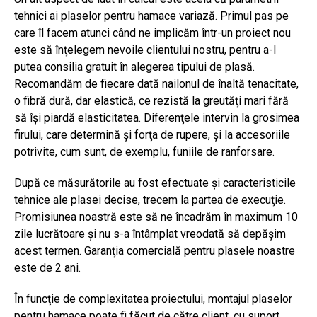
tehnici ai plaselor pentru hamace variază. Primul pas pe
care îl facem atunci când ne implicăm într-un proiect nou
este să înţelegem nevoile clientului nostru, pentru a-l
putea consilia gratuit în alegerea tipului de plasă.
Recomandăm de fiecare dată nailonul de înaltă tenacitate,
o fibră dură, dar elastică, ce rezistă la greutăţi mari fără
să îşi piardă elasticitatea. Diferenţele intervin la grosimea
firului, care determină şi forţa de rupere, şi la accesoriile
potrivite, cum sunt, de exemplu, funiile de ranforsare.
După ce măsurătorile au fost efectuate şi caracteristicile
tehnice ale plasei decise, trecem la partea de execuţie.
Promisiunea noastră este să ne încadrăm în maximum 10
zile lucrătoare şi nu s-a întâmplat vreodată să depăşim
acest termen. Garanţia comercială pentru plasele noastre
este de 2 ani.
În funcţie de complexitatea proiectului, montajul plaselor
pentru hamace poate fi făcut de către client, cu suport