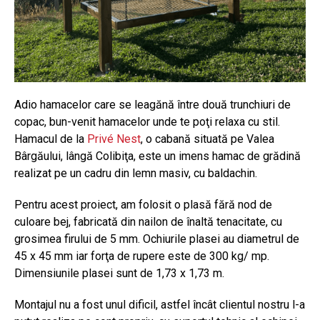
Adio hamacelor care se leagănă între două trunchiuri de
copac, bun-venit hamacelor unde te poţi relaxa cu stil.
Hamacul de la
Privé Nest
, o cabană situată pe Valea
Bârgăului, lângă Colibiţa, este un imens hamac de grădină
realizat pe un cadru din lemn masiv, cu baldachin.
Pentru acest proiect, am folosit o plasă fără nod de
culoare bej, fabricată din nailon de înaltă tenacitate, cu
grosimea firului de 5 mm. Ochiurile plasei au diametrul de
45 x 45 mm iar forţa de rupere este de 300 kg/ mp.
Dimensiunile plasei sunt de 1,73 x 1,73 m.
Montajul nu a fost unul dificil, astfel încât clientul nostru l-a