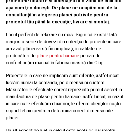
proiectele noastre şi amenajează o zonă de chill out
aşa cum ţi-o doreşti. De plase ne ocupăm noi: de la
consultanţă în alegerea plasei potrivite pentru
proiectul tău până la execuţie, livrare şi montaj.
Locul perfect de relaxare nu exis…Sigur că există! Iată
mai jos o serie de dovezi din colecţia de proiecte în care
am avut plăcerea să fim implicaţi, în calitate de
producători de
plase pentru hamace
pe care le
confecţionăm manual în fabrica noastră din Cluj.
Proiectele în care ne implicăm sunt diferite, astfel încât
lucrăm numai la comandă, pe dimensiuni custom.
Măsurătorile efectuate corect reprezintă primul secret în
manufactura de plase pentru hamace, astfel încât, în cazul
în care nu le efectuăm chiar noi, le oferim clienţilor noştri
suport tehnic pentru a determina corect dimensiunile
plasei.
Un alt aspect de luat în calcul este acela că parametrii