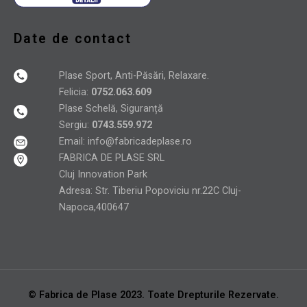
Date de contact
Plase Sport, Anti-Păsări, Relaxare.
Felicia:
0752.063.609
Plase Schelă, Siguranță
Sergiu:
0743.559.972
Email:
info@fabricadeplase.ro
FABRICA DE PLASE SRL
Cluj Innovation Park
Adresa: Str. Tiberiu Popoviciu nr.22C Cluj-
Napoca,400647
© Fabrica de Plase 2023. Toate Drepturile Rezervate.